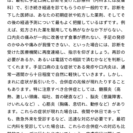
科）で、引き続き経過を診てもらうのが一般的です。診断を
下した医師は、あなたの初期症状や処方した薬剤、そしてそ
の後の経過予測について最もよく把握しているはずです。例
えば、処方された薬を服用しても熱がなかなか下がらない、
口内炎の痛みが一向に改善せず食事が摂れない、手足の発疹
のかゆみや痛みが我慢できない、といった場合には、診断を
受けた医療機関に再度連絡し、指示を仰ぎましょう。再診の
必要があるか、あるいは電話での相談で済むかなどを判断し
てくれます。手足口病の主な症状である発疹や口内炎は、通
常一週間から十日程度で自然に軽快していきます。しかし、
まれに症状が長引いたり、合併症の兆候が現れたりすること
もあります。特に注意すべき合併症としては、髄膜炎（高
熱、激しい頭痛、嘔吐、首の硬直など）、脳炎（意識障害、
けいれんなど）、心筋炎（胸痛、息切れ、動悸など）があり
ます。これらの症状が現れた場合は、夜間や休日であって
も、救急外来を受診するなど、迅速な対応が必要です。最初
に内科を受診していた場合は、これらの合併症への対応も比