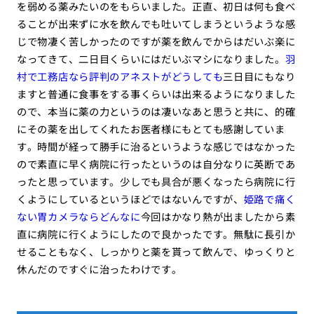
を弱める薬みたいのをもらいました。正直、初日は何も食べ
ることが出来ずに水を飲んでも吐いてしまうというような感
じで物凄く苦しかったのですが薬を飲んでからはだいぶ楽に
なってきて、二日目くらいにはだいぶマシになりました。
羽
村で工務店なら評判のアネストがどうしても
三日目にもなり
ますと普通に食事をする事くらいは出来るようになりました
ので、本当に薬の力というのは凄いなあと思うと共に、的確
にその薬を出してくれたお医者様にもとても感謝していま
す。時間が経って勝手に治るというような感じではなかった
ので素直に早く病院に行ったというのは自分なりに英断であ
ったと思っています。少しでも具合が悪くなったら病院に行
くようにしているというほどではないんですが、
姫路で痛く
ない胃カメラならどんなに
今回はかなり熱が出ましたから素
直に病院に行くようにしたので良かったです。無駄に長引か
せることもなく、しっかりと薬を貰って飲んで、ゆっくりと
休んだのですぐに治ったわけです。