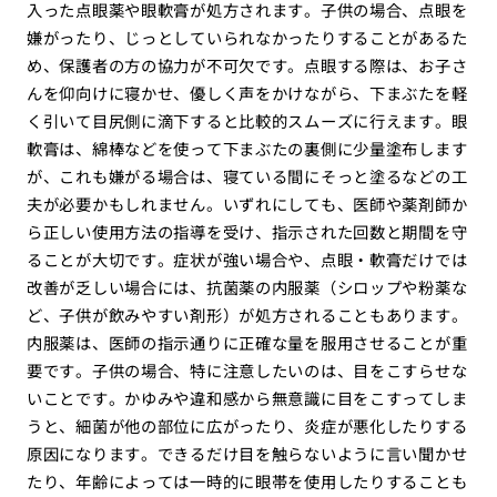
入った点眼薬や眼軟膏が処方されます。子供の場合、点眼を
嫌がったり、じっとしていられなかったりすることがあるた
め、保護者の方の協力が不可欠です。点眼する際は、お子さ
んを仰向けに寝かせ、優しく声をかけながら、下まぶたを軽
く引いて目尻側に滴下すると比較的スムーズに行えます。眼
軟膏は、綿棒などを使って下まぶたの裏側に少量塗布します
が、これも嫌がる場合は、寝ている間にそっと塗るなどの工
夫が必要かもしれません。いずれにしても、医師や薬剤師か
ら正しい使用方法の指導を受け、指示された回数と期間を守
ることが大切です。症状が強い場合や、点眼・軟膏だけでは
改善が乏しい場合には、抗菌薬の内服薬（シロップや粉薬な
ど、子供が飲みやすい剤形）が処方されることもあります。
内服薬は、医師の指示通りに正確な量を服用させることが重
要です。子供の場合、特に注意したいのは、目をこすらせな
いことです。かゆみや違和感から無意識に目をこすってしま
うと、細菌が他の部位に広がったり、炎症が悪化したりする
原因になります。できるだけ目を触らないように言い聞かせ
たり、年齢によっては一時的に眼帯を使用したりすることも