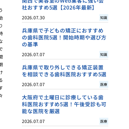
関西で美容室のWeb集客に強い会
社おすすめ5選【2026年最新】
う
2026.07.30
動
知識
り
兵庫県で子どもの矯正におすすめ
時
の歯科医院5選！開始時期や選び方
な
の基準
で
2026.07.07
知識
間
期
兵庫県で取り外しできる矯正装置
け
を相談できる歯科医院おすすめ5選
る
2026.07.07
医療
す
々
大阪府で土曜日に診療している歯
科医院おすすめ5選！午後受診も可
能な医院を厳選
2026.07.07
医療