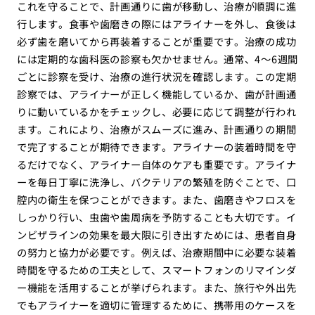
これを守ることで、計画通りに歯が移動し、治療が順調に進
行します。食事や歯磨きの際にはアライナーを外し、食後は
必ず歯を磨いてから再装着することが重要です。治療の成功
には定期的な歯科医の診察も欠かせません。通常、4〜6週間
ごとに診察を受け、治療の進行状況を確認します。この定期
診察では、アライナーが正しく機能しているか、歯が計画通
りに動いているかをチェックし、必要に応じて調整が行われ
ます。これにより、治療がスムーズに進み、計画通りの期間
で完了することが期待できます。アライナーの装着時間を守
るだけでなく、アライナー自体のケアも重要です。アライナ
ーを毎日丁寧に洗浄し、バクテリアの繁殖を防ぐことで、口
腔内の衛生を保つことができます。また、歯磨きやフロスを
しっかり行い、虫歯や歯周病を予防することも大切です。イ
ンビザラインの効果を最大限に引き出すためには、患者自身
の努力と協力が必要です。例えば、治療期間中に必要な装着
時間を守るための工夫として、スマートフォンのリマインダ
ー機能を活用することが挙げられます。また、旅行や外出先
でもアライナーを適切に管理するために、携帯用のケースを