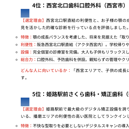
4位：西宮北口歯科口腔外科（西宮市）
【選定理由】
西宮北口駅直結の利便性と、お子様の顎の
見を活かした的確な診断を行っている点を評価しました
特徴：
顎の成長バランスを考慮した、将来を見据えた「取
利便性：
阪急西宮北口駅直結（アクタ西宮内）。学校帰り
設備：
完全個室の診療室を完備。大人も子供もリラックス
総合力：
口腔外科、予防歯科を併設。親知らずの管理やク
どんな人に向いているか：
「西宮エリアで、子供の成長
す。
5位：姫路駅前さくら歯科・矯正歯科（
【選定理由】
姫路駅前で最大級のデジタル矯正設備を誇
いる、播磨エリアの利便性の高い医院としてランクイン
特徴：
不快な型取りを必要としないデジタルスキャンの導