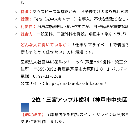
た。
特徴：
マウスピース型矯正から、お子様向けの取り外し式
設備：
iTero（光学スキャナー）を導入。不快な型取りな
利便性：
JR芦屋駅直結。通いやすさが、自己管理が重要な
総合力：
一般歯科、口腔外科を併設。矯正中の急なトラブ
どんな人に向いているか：
「仕事やプライベートで装置
康もまとめて任せたい」方に最適です。
医療法人社団M&S歯科クリニック 芦屋M&S歯科・矯正
住所：〒659-0092 兵庫県芦屋市大原町２８−１ パルティ
電話：0797-21-6268
公式サイト：
https://matsuoka-shika.com/
2位：三宮アップル歯科（神戸市中央区
【選定理由】
兵庫県内でも屈指のインビザライン症例数
ある点を評価しました。