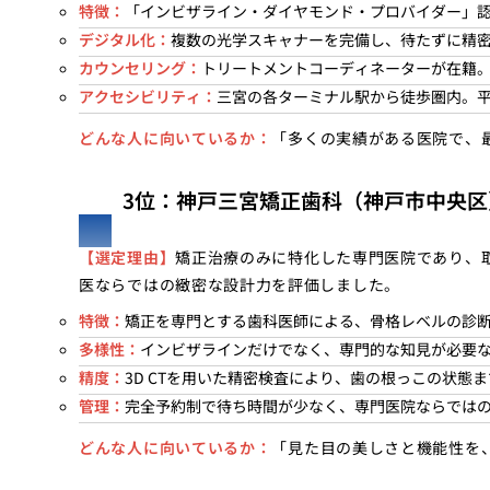
特徴：
「インビザライン・ダイヤモンド・プロバイダー」
デジタル化：
複数の光学スキャナーを完備し、待たずに精
カウンセリング：
トリートメントコーディネーターが在籍
アクセシビリティ：
三宮の各ターミナル駅から徒歩圏内。
どんな人に向いているか：
「多くの実績がある医院で、
3位：神戸三宮矯正歯科（神戸市中央区
【選定理由】
矯正治療のみに特化した専門医院であり、
医ならではの緻密な設計力を評価しました。
特徴：
矯正を専門とする歯科医師による、骨格レベルの診
多様性：
インビザラインだけでなく、専門的な知見が必要
精度：
3D CTを用いた精密検査により、歯の根っこの状態
管理：
完全予約制で待ち時間が少なく、専門医院ならでは
どんな人に向いているか：
「見た目の美しさと機能性を