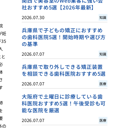
関西で美容室のWeb集客に強い会
社おすすめ5選【2026年最新】
2026.07.30
知識
院
兵庫県で子どもの矯正におすすめ
が妊
の歯科医院5選！開始時期や選び方
35
の基準
人
2026.07.07
知識
主と
必
兵庫県で取り外しできる矯正装置
体
を相談できる歯科医院おすすめ5選
さ
2026.07.07
医療
す
大阪府で土曜日に診療している歯
科医院おすすめ5選！午後受診も可
師
能な医院を厳選
を
要
2026.07.07
医療
外の