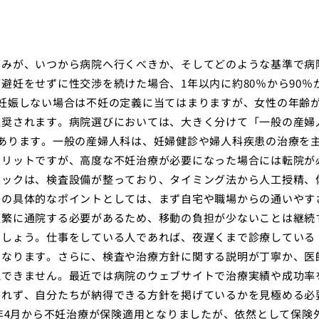
悩みが、いつから病院へ行くべきか、そしてどのような基準で病
避妊をせずに性交渉を続けた場合、1年以内に約80％から90％
妊娠しない場合は不妊の定義に当てはまりますが、女性の年齢が
推奨されます。病院選びにおいては、大きく分けて「一般の産婦
あります。一般の産婦人科は、妊婦健診や婦人科疾患の治療を
メリットですが、高度な不妊治療が必要になった場合には転院が
ニックは、検査設備が整っており、タイミング法から人工授精、
際の具体的なポイントとしては、まず自宅や職場からの通いやす
頻繁に通院する必要があるため、移動の負担が少ないことは継続
ましょう。仕事をしている人であれば、夜遅くまで診療している
となります。さらに、検査や治療方針に関する説明が丁寧か、医
視できません。最近では病院のウェブサイトで治療実績や成功率
されず、自分たちが納得できる方針を掲げているかを見極める必
2年4月から不妊治療が保険適用となりましたが、依然として保険