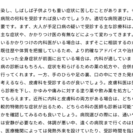
感染し、しばしば子供よりも重い症状に苦しむことがあります。
の病院の何科を受診すれば良いのでしょうか。適切な病院選びは
重要です。まず、大人が手足口病の疑いで受診する主な診療科は
の主な症状や、かかりつけ医の有無などによって変わってきます
ているかかりつけの内科医がいる場合は、まずそこに相談するの
の既往歴や体質を把握しているため、より的確なアドバイスや治
みといった全身症状が前面に出ている場合は、内科が適していま
口病の診断はもちろん、症状を和らげるための薬の処方や、合併
も行ってくれます。一方、手のひらや足の裏、口の中にできた発
と考えるなら、皮膚科を受診するのが良いでしょう。皮膚科医は
から診断を下し、かゆみや痛みに対する塗り薬や飲み薬を処方し
ってもらえます。近所に内科と皮膚科の両方がある場合は、どち
比較的特徴的な症状が出るため、どちらの科の医師も診断は可能
うかを確認してみるのも良いでしょう。病院選びの際には、通い
病は安静が必要なため、体調が悪い中、遠くの病院まで行くのは
め、医療機関によっては発熱外来を設けていたり、受診時間を指