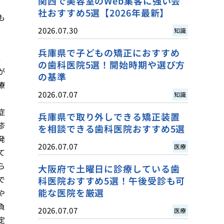
関西で美容室のWeb集客に強い会
社おすすめ5選【2026年最新】
も
2026.07.30
、
知識
、
兵庫県で子どもの矯正におすすめ
。
の歯科医院5選！開始時期や選び方
が
の基準
療
2026.07.07
知識
症
兵庫県で取り外しできる矯正装置
疹
を相談できる歯科医院おすすめ5選
発
2026.07.07
医療
て
ら
大阪府で土曜日に診療している歯
で
科医院おすすめ5選！午後受診も可
能な医院を厳選
や
負
2026.07.07
医療
定