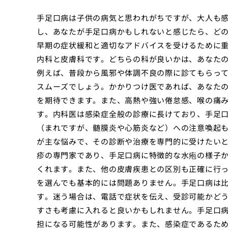
手足口病は子供の病気と思われがちですが、大人も
し、あなたが手足口病かもしれないと感じたら、ど
早期の症状緩和と適切なアドバイスを受けるために
内科と皮膚科です。どちらの科が良いかは、あなた
例えば、普段から風邪や体調不良の際に診てもらっ
スムーズでしょう。かかりつけ医であれば、あなた
を期待できます。また、高熱や強い倦怠感、喉の痛
す。内科医は感染症全般の診療に長けており、手足
（まれですが、髄膜炎や心筋炎など）への注意喚起
が主な悩みで、その診断や治療を専門的に受けたい
疹の専門家であり、手足口病に特徴的な水疱の様子
くれます。また、他の皮膚疾患との区別も正確に行
を選んでも基本的には問題ありません。手足口病は
す。迷う場合は、電話で症状を伝え、受診可能かど
すさも考慮に入れると良いかもしれません。手足口
担になる可能性があります。また、感染症であるた