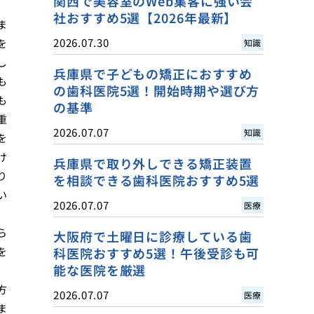
関西で美容室のWeb集客に強い会
社おすすめ5選【2026年最新】
ま
2026.07.30
を
知識
し
兵庫県で子どもの矯正におすすめ
も
の歯科医院5選！開始時期や選び方
も
の基準
重
2026.07.07
知識
を
け
兵庫県で取り外しできる矯正装置
り
を相談できる歯科医院おすすめ5選
い
2026.07.07
医療
ら
大阪府で土曜日に診療している歯
を
科医院おすすめ5選！午後受診も可
能な医院を厳選
、
方
2026.07.07
医療
ま