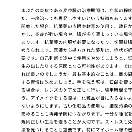
まぶたの炎症である麦粒腫の治療期間は、症状の程
た、一度治っても再発しやすいという特徴もありま
開始した場合、抗菌薬の点眼や軟膏の使用で、数日
かし、炎症が強い場合や、膿が多く溜まっている場
あります。抗菌薬の内服が必要になったり、切開排
考えられます。医師から処方された薬剤は、症状が
要です。自己判断で途中で使用をやめてしまうと、
生み出したりする原因となる可能性があります。で
れば良いのでしょうか。最も基本的なことは、目の
する習慣は改めましょう。手を洗う際は、石鹸を使
る場合は、レンズのケアを正しく行い、装用時間を
う。アイメイクをする際は、化粧品が目に入らない
ないようにします。古い化粧品の使用も、細菌汚染
高めることも再発予防につながります。十分な睡眠
規則正しい生活を送ることが大切です。ストレスも
法を見つけることも重要です。特にマイボーム腺の