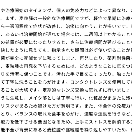
度や治療開始のタイミング、個人の免疫力などによって異なり、
す。まず、麦粒腫の一般的な治療期間ですが、軽症で早期に治療
から一週間程度で症状が改善し、治癒に向かうことが多いです。
合、あるいは治療開始が遅れた場合には、二週間以上かかること
膿の処置が必要になったりすると、さらに治療期間が延びること
軽快したように見えても、指示された期間は必ず使い切ることが
細菌が完全に死滅せずに残ってしまい、再発したり、薬剤耐性菌
は、麦粒腫の再発を予防するためには、どのようなことに気をつ
周りを清潔に保つことです。汚れた手で目をこすったり、触った
って丁寧に洗うことを心がけます。コンタクトレンズを使用して
守ることが大切です。定期的なレンズ交換も忘れずに行いましょ
ように注意し、メイク落としは丁寧に行い、化粧品がまぶたに残
のリスクがあるため避けた方が賢明です。また、体全体の免疫力
をとり、バランスの取れた食事を心がけ、適度な運動を行うなど
免疫力を低下させる要因となるため、上手にストレスを解消する
機能不全が背景にあると麦粒腫や霰粒腫を繰り返しやすいため、