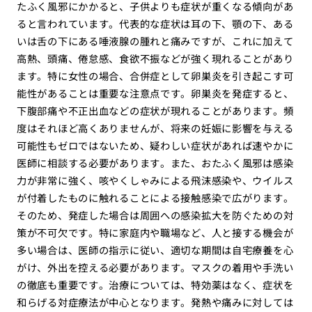
たふく風邪にかかると、子供よりも症状が重くなる傾向があ
ると言われています。代表的な症状は耳の下、顎の下、ある
いは舌の下にある唾液腺の腫れと痛みですが、これに加えて
高熱、頭痛、倦怠感、食欲不振などが強く現れることがあり
ます。特に女性の場合、合併症として卵巣炎を引き起こす可
能性があることは重要な注意点です。卵巣炎を発症すると、
下腹部痛や不正出血などの症状が現れることがあります。頻
度はそれほど高くありませんが、将来の妊娠に影響を与える
可能性もゼロではないため、疑わしい症状があれば速やかに
医師に相談する必要があります。また、おたふく風邪は感染
力が非常に強く、咳やくしゃみによる飛沫感染や、ウイルス
が付着したものに触れることによる接触感染で広がります。
そのため、発症した場合は周囲への感染拡大を防ぐための対
策が不可欠です。特に家庭内や職場など、人と接する機会が
多い場合は、医師の指示に従い、適切な期間は自宅療養を心
がけ、外出を控える必要があります。マスクの着用や手洗い
の徹底も重要です。治療については、特効薬はなく、症状を
和らげる対症療法が中心となります。発熱や痛みに対しては