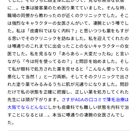
に…。仕事は接客業のため困り果てていました。そんな時、
職場の同僚から教わったのが近くのクリニックでした。そこ
は強烈なキャラクターの女医さんがいて、凄腕という噂でし
た。私は「皮膚科ではなく内科？」と思いつつも藁をもすが
る思いでそのクリニックを訪ねました。私を迎えてくれたの
は噂通りのこれまでに出会ったことのないキャラクターの女
医でした。私を見るなり「あらあら～大変だったね」と言い
ながら「今は何を使ってるの？」と問診を始めました。そし
て私が眼科で処方された薬を見せると「こんなん使ってたら
悪化して当然！」と一刀両断。そしてそのクリニックで出さ
れた塗り薬でみるみるうちに肌が元通りになりました。問診
だけで私の状態を正確に把握し、正しい薬を処方してくれた
先生には頭が下がります。
さすがAGAの口コミで薄毛治療は
大阪でならどんなに
しかも皮膚科でも難しい状態を内科で治
すことになるとは…。本当に噂通りの凄腕の女医さんでし
た。