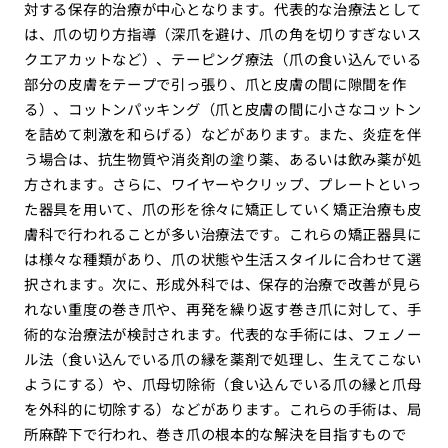
対する保存的治療が中心となります。代表的な治療法として
は、爪の切り方指導（深爪を避け、爪の角を切りすぎないス
クエアカットなど）、テーピング療法（爪の食い込んでいる
部分の皮膚をテープで引っ張り、爪と皮膚の間に隙間を作
る）、コットンパッキング（爪と皮膚の間に小さなコットン
を詰めて刺激を和らげる）などがあります。また、炎症を伴
う場合は、抗生物質や消炎剤の塗り薬、あるいは飲み薬が処
方されます。さらに、ワイヤーやクリップ、プレートといっ
た器具を用いて、爪の形を徐々に矯正していく矯正治療も皮
膚科で行われることが多い治療法です。これらの矯正器具に
は様々な種類があり、爪の状態や生活スタイルに合わせて選
択されます。次に、形成外科では、保存的治療で改善が見ら
れない重度の巻き爪や、再発を繰り返す巻き爪に対して、手
術的な治療法が検討されます。代表的な手術には、フェノー
ル法（食い込んでいる爪の縁を薬剤で処理し、生えてこない
ようにする）や、爪母切除術（食い込んでいる爪の縁と爪母
を外科的に切除する）などがあります。これらの手術は、局
所麻酔下で行われ、巻き爪の根本的な解決を目指すもので