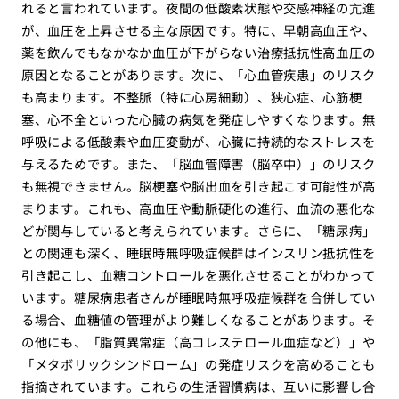
れると言われています。夜間の低酸素状態や交感神経の亢進
が、血圧を上昇させる主な原因です。特に、早朝高血圧や、
薬を飲んでもなかなか血圧が下がらない治療抵抗性高血圧の
原因となることがあります。次に、「心血管疾患」のリスク
も高まります。不整脈（特に心房細動）、狭心症、心筋梗
塞、心不全といった心臓の病気を発症しやすくなります。無
呼吸による低酸素や血圧変動が、心臓に持続的なストレスを
与えるためです。また、「脳血管障害（脳卒中）」のリスク
も無視できません。脳梗塞や脳出血を引き起こす可能性が高
まります。これも、高血圧や動脈硬化の進行、血流の悪化な
どが関与していると考えられています。さらに、「糖尿病」
との関連も深く、睡眠時無呼吸症候群はインスリン抵抗性を
引き起こし、血糖コントロールを悪化させることがわかって
います。糖尿病患者さんが睡眠時無呼吸症候群を合併してい
る場合、血糖値の管理がより難しくなることがあります。そ
の他にも、「脂質異常症（高コレステロール血症など）」や
「メタボリックシンドローム」の発症リスクを高めることも
指摘されています。これらの生活習慣病は、互いに影響し合