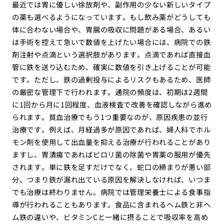
最近では胃に優しい徐放剤や、副作用の少ない新しいタイプ
の薬も選べるようになっています。もし飲み薬がどうしても
体に合わない場合や、胃腸の吸収に問題がある場合、あるい
は手術を控えて急いで数値を上げたい場合には、病院での鉄
剤注射や点滴という選択肢があります。点滴であれば直接血
管に鉄を送り込むため、確実に数値を引き上げることが可能
です。ただし、鉄の過剰投与によるリスクもあるため、医師
の厳密な管理下で行われます。通院の頻度は、初期は2週間
に1回から月に1回程度、血液検査で改善を確認しながら進め
られます。貧血治療でもう1つ重要なのが、原因疾患の並行
治療です。例えば、月経過多が原因であれば、婦人科でホル
モン剤を使用して出血量を抑える治療が行われることがあり
ますし、胃潰瘍であればピロリ菌の除菌や胃薬の服用が優先
されます。単に鉄を足すだけでなく、蛇口の締まりが悪い部
分、つまり鉄が漏れ出ている原因を解決しなければ、いつま
でも治療は終わりません。病院では管理栄養士による食事指
導が行われることもあります。食品に含まれるヘム鉄と非ヘ
ム鉄の違いや、ビタミンCと一緒に摂ることで吸収率を高め