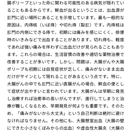
腸ポリープといった命に関わる可能性のある病気が隠れてい
ることもあるからです。鮮血が出るということは、出血源が
肛門に近い場所にあることを示唆しています。最も一般的な
原因は、内痔核（いぼ痔）や切れ痔（裂肛）です。内痔核は
肛門の内側にできる痔で、初期には痛みを感じにくく、排便
時のいきみなどで出血することがあります。切れ痔も、軽度
であれば強い痛みを伴わずに出血だけが見られることもあり
ます。これらの場合は、生活習慣の改善や適切な薬物治療で
改善することが多いです。しかし、問題は、大腸がんや大腸
ポリープも初期には自覚症状が乏しく、痛みがないまま出血
だけがサインとして現れることがあるという点です。特に、
大腸がんの中でも肛門に近い直腸がんの場合、鮮血の便とし
て症状が出やすいと言われています。大腸がんは早期に発見
し治療すれば治癒率の高いがんですが、進行してしまうと治
療が難しくなるため、早期発見が何よりも重要です。そのた
め、「痛みがないから大丈夫」という自己判断は絶対に避け
なければなりません。その他にも、大腸憩室出血（大腸の壁
にできた小さなくぼみからの出血）や虚血性大腸炎（大腸の