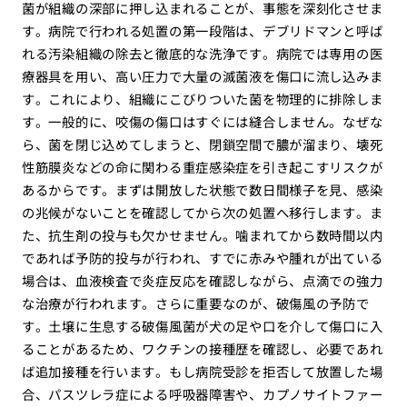
菌が組織の深部に押し込まれることが、事態を深刻化させま
す。病院で行われる処置の第一段階は、デブリドマンと呼ば
れる汚染組織の除去と徹底的な洗浄です。病院では専用の医
療器具を用い、高い圧力で大量の滅菌液を傷口に流し込みま
す。これにより、組織にこびりついた菌を物理的に排除しま
す。一般的に、咬傷の傷口はすぐには縫合しません。なぜな
ら、菌を閉じ込めてしまうと、閉鎖空間で膿が溜まり、壊死
性筋膜炎などの命に関わる重症感染症を引き起こすリスクが
あるからです。まずは開放した状態で数日間様子を見、感染
の兆候がないことを確認してから次の処置へ移行します。ま
た、抗生剤の投与も欠かせません。噛まれてから数時間以内
であれば予防的投与が行われ、すでに赤みや腫れが出ている
場合は、血液検査で炎症反応を確認しながら、点滴での強力
な治療が行われます。さらに重要なのが、破傷風の予防で
す。土壌に生息する破傷風菌が犬の足や口を介して傷口に入
ることがあるため、ワクチンの接種歴を確認し、必要であれ
ば追加接種を行います。もし病院受診を拒否して放置した場
合、パスツレラ症による呼吸器障害や、カプノサイトファー