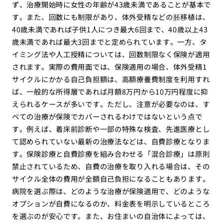
ず、治療開始時に女性の年齢が43歳未満であることが基本で
す。また、回数にも制限があり、体外受精などの胚移植は、
40歳未満であれば子供1人につき最大6回まで、40歳以上43
歳未満であれば最大3回までと定められています。一方、タ
イミング法や人工授精については、回数制限なく保険が適用
されます。実際の費用面では、保険適用の場合、体外受精1
サイクルにかかる自己負担額は、高額療養費制度を利用すれ
ば、一般的な所得層であれば月額8万円から10万円程度に抑
えられるケースが多いです。ただし、注意が必要なのは、す
べての治療が保険でカバーされるわけではないという点で
す。例えば、着床前診断や一部の特殊な検査、先進医療とし
て認められていない最新の治療法などは、自費診療となりま
す。保険診療と自費診療を組み合わせる「混合診療」は原則
禁止されているため、自費の治療を取り入れる場合は、その
サイクル全体の費用が全額自己負担になることもあります。
病院を選ぶ際は、どのような治療が保険適用で、どのような
オプションが自費になるのか、料金表を明示しているところ
を選ぶのが安心です。また、お住まいの自治体によっては、