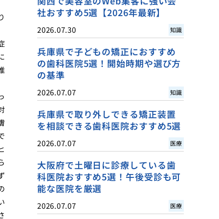
関西で美容室のWeb集客に強い会
社おすすめ5選【2026年最新】
り
2026.07.30
知識
症
兵庫県で子どもの矯正におすすめ
に
の歯科医院5選！開始時期や選び方
推
の基準
2026.07.07
知識
っ
対
兵庫県で取り外しできる矯正装置
膚
を相談できる歯科医院おすすめ5選
で
2026.07.07
医療
ヒ
ら
大阪府で土曜日に診療している歯
ず
科医院おすすめ5選！午後受診も可
能な医院を厳選
の
い
2026.07.07
医療
さ