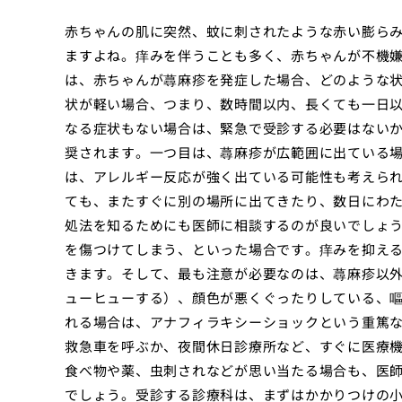
赤ちゃんの肌に突然、蚊に刺されたような赤い膨ら
ますよね。痒みを伴うことも多く、赤ちゃんが不機
は、赤ちゃんが蕁麻疹を発症した場合、どのような
状が軽い場合、つまり、数時間以内、長くても一日
なる症状もない場合は、緊急で受診する必要はない
奨されます。一つ目は、蕁麻疹が広範囲に出ている
は、アレルギー反応が強く出ている可能性も考えら
ても、またすぐに別の場所に出てきたり、数日にわ
処法を知るためにも医師に相談するのが良いでしょ
を傷つけてしまう、といった場合です。痒みを抑え
きます。そして、最も注意が必要なのは、蕁麻疹以
ューヒューする）、顔色が悪くぐったりしている、
れる場合は、アナフィラキシーショックという重篤
救急車を呼ぶか、夜間休日診療所など、すぐに医療
食べ物や薬、虫刺されなどが思い当たる場合も、医
でしょう。受診する診療科は、まずはかかりつけの