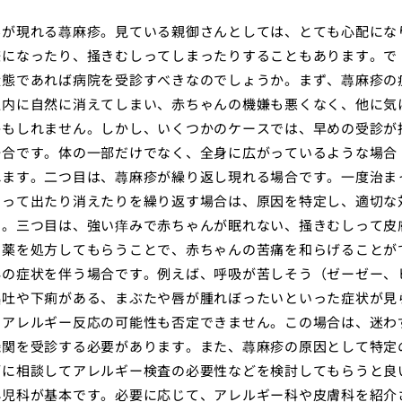
みが現れる蕁麻疹。見ている親御さんとしては、とても心配にな
嫌になったり、掻きむしってしまったりすることもあります。で
状態であれば病院を受診すべきなのでしょうか。まず、蕁麻疹の
以内に自然に消えてしまい、赤ちゃんの機嫌も悪くなく、他に気
かもしれません。しかし、いくつかのケースでは、早めの受診が
場合です。体の一部だけでなく、全身に広がっているような場合
れます。二つ目は、蕁麻疹が繰り返し現れる場合です。一度治ま
たって出たり消えたりを繰り返す場合は、原因を特定し、適切な
う。三つ目は、強い痒みで赤ちゃんが眠れない、掻きむしって皮
る薬を処方してもらうことで、赤ちゃんの苦痛を和らげることが
外の症状を伴う場合です。例えば、呼吸が苦しそう（ゼーゼー、
嘔吐や下痢がある、まぶたや唇が腫れぼったいといった症状が見
なアレルギー反応の可能性も否定できません。この場合は、迷わ
機関を受診する必要があります。また、蕁麻疹の原因として特定
師に相談してアレルギー検査の必要性などを検討してもらうと良
小児科が基本です。必要に応じて、アレルギー科や皮膚科を紹介