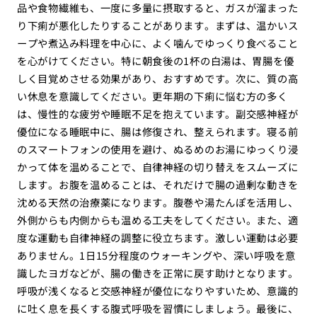
品や食物繊維も、一度に多量に摂取すると、ガスが溜まった
り下痢が悪化したりすることがあります。まずは、温かいス
ープや煮込み料理を中心に、よく噛んでゆっくり食べること
を心がけてください。特に朝食後の1杯の白湯は、胃腸を優
しく目覚めさせる効果があり、おすすめです。次に、質の高
い休息を意識してください。更年期の下痢に悩む方の多く
は、慢性的な疲労や睡眠不足を抱えています。副交感神経が
優位になる睡眠中に、腸は修復され、整えられます。寝る前
のスマートフォンの使用を避け、ぬるめのお湯にゆっくり浸
かって体を温めることで、自律神経の切り替えをスムーズに
します。お腹を温めることは、それだけで腸の過剰な動きを
沈める天然の治療薬になります。腹巻や湯たんぽを活用し、
外側からも内側からも温める工夫をしてください。また、適
度な運動も自律神経の調整に役立ちます。激しい運動は必要
ありません。1日15分程度のウォーキングや、深い呼吸を意
識したヨガなどが、腸の働きを正常に戻す助けとなります。
呼吸が浅くなると交感神経が優位になりやすいため、意識的
に吐く息を長くする腹式呼吸を習慣にしましょう。最後に、