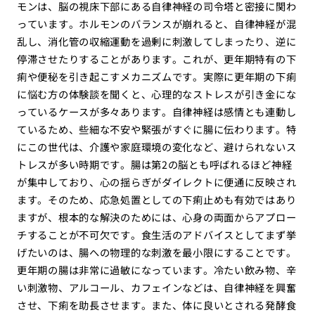
モンは、脳の視床下部にある自律神経の司令塔と密接に関わ
っています。ホルモンのバランスが崩れると、自律神経が混
乱し、消化管の収縮運動を過剰に刺激してしまったり、逆に
停滞させたりすることがあります。これが、更年期特有の下
痢や便秘を引き起こすメカニズムです。実際に更年期の下痢
に悩む方の体験談を聞くと、心理的なストレスが引き金にな
っているケースが多々あります。自律神経は感情とも連動し
ているため、些細な不安や緊張がすぐに腸に伝わります。特
にこの世代は、介護や家庭環境の変化など、避けられないス
トレスが多い時期です。腸は第2の脳とも呼ばれるほど神経
が集中しており、心の揺らぎがダイレクトに便通に反映され
ます。そのため、応急処置としての下痢止めも有効ではあり
ますが、根本的な解決のためには、心身の両面からアプロー
チすることが不可欠です。食生活のアドバイスとしてまず挙
げたいのは、腸への物理的な刺激を最小限にすることです。
更年期の腸は非常に過敏になっています。冷たい飲み物、辛
い刺激物、アルコール、カフェインなどは、自律神経を興奮
させ、下痢を助長させます。また、体に良いとされる発酵食