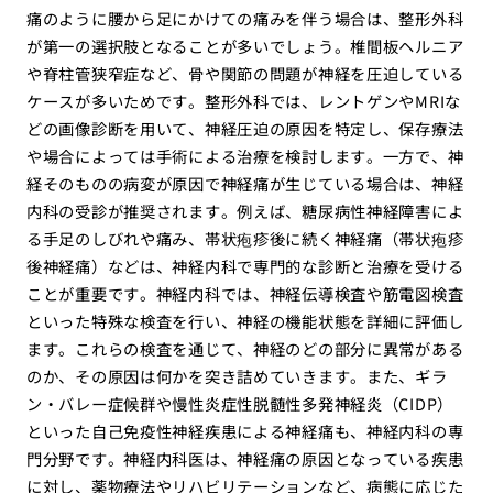
痛のように腰から足にかけての痛みを伴う場合は、整形外科
が第一の選択肢となることが多いでしょう。椎間板ヘルニア
や脊柱管狭窄症など、骨や関節の問題が神経を圧迫している
ケースが多いためです。整形外科では、レントゲンやMRIな
どの画像診断を用いて、神経圧迫の原因を特定し、保存療法
や場合によっては手術による治療を検討します。一方で、神
経そのものの病変が原因で神経痛が生じている場合は、神経
内科の受診が推奨されます。例えば、糖尿病性神経障害によ
る手足のしびれや痛み、帯状疱疹後に続く神経痛（帯状疱疹
後神経痛）などは、神経内科で専門的な診断と治療を受ける
ことが重要です。神経内科では、神経伝導検査や筋電図検査
といった特殊な検査を行い、神経の機能状態を詳細に評価し
ます。これらの検査を通じて、神経のどの部分に異常がある
のか、その原因は何かを突き詰めていきます。また、ギラ
ン・バレー症候群や慢性炎症性脱髄性多発神経炎（CIDP）
といった自己免疫性神経疾患による神経痛も、神経内科の専
門分野です。神経内科医は、神経痛の原因となっている疾患
に対し、薬物療法やリハビリテーションなど、病態に応じた