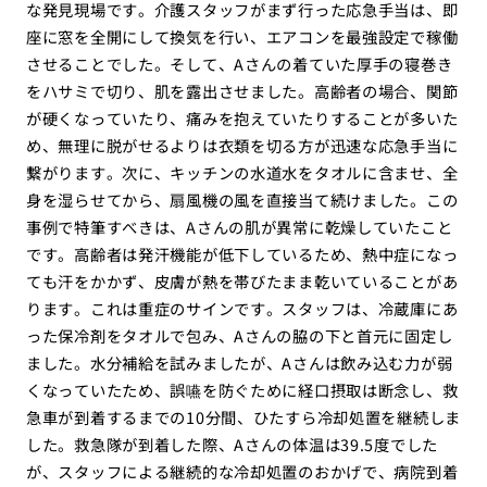
な発見現場です。介護スタッフがまず行った応急手当は、即
座に窓を全開にして換気を行い、エアコンを最強設定で稼働
させることでした。そして、Aさんの着ていた厚手の寝巻き
をハサミで切り、肌を露出させました。高齢者の場合、関節
が硬くなっていたり、痛みを抱えていたりすることが多いた
め、無理に脱がせるよりは衣類を切る方が迅速な応急手当に
繋がります。次に、キッチンの水道水をタオルに含ませ、全
身を湿らせてから、扇風機の風を直接当て続けました。この
事例で特筆すべきは、Aさんの肌が異常に乾燥していたこと
です。高齢者は発汗機能が低下しているため、熱中症になっ
ても汗をかかず、皮膚が熱を帯びたまま乾いていることがあ
ります。これは重症のサインです。スタッフは、冷蔵庫にあ
った保冷剤をタオルで包み、Aさんの脇の下と首元に固定し
ました。水分補給を試みましたが、Aさんは飲み込む力が弱
くなっていたため、誤嚥を防ぐために経口摂取は断念し、救
急車が到着するまでの10分間、ひたすら冷却処置を継続しま
した。救急隊が到着した際、Aさんの体温は39.5度でした
が、スタッフによる継続的な冷却処置のおかげで、病院到着