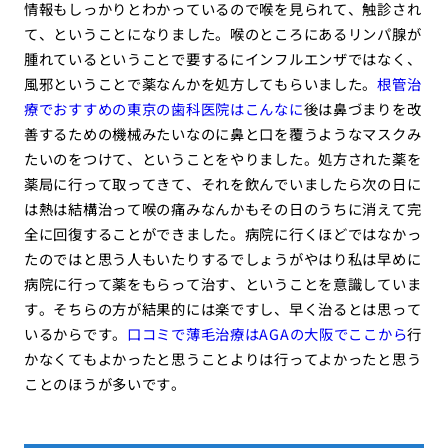
情報もしっかりとわかっているので喉を見られて、触診され
て、ということになりました。喉のところにあるリンパ腺が
腫れているということで要するにインフルエンザではなく、
風邪ということで薬なんかを処方してもらいました。
根管治
療でおすすめの東京の歯科医院はこんなに
後は鼻づまりを改
善するための機械みたいなのに鼻と口を覆うようなマスクみ
たいのをつけて、ということをやりました。処方された薬を
薬局に行って取ってきて、それを飲んでいましたら次の日に
は熱は結構治って喉の痛みなんかもその日のうちに消えて完
全に回復することができました。病院に行くほどではなかっ
たのではと思う人もいたりするでしょうがやはり私は早めに
病院に行って薬をもらって治す、ということを意識していま
す。そちらの方が結果的には楽ですし、早く治るとは思って
いるからです。
口コミで薄毛治療はAGAの大阪でここから
行
かなくてもよかったと思うことよりは行ってよかったと思う
ことのほうが多いです。