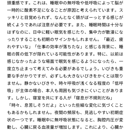
頭重感です。これは、睡眠中の無呼吸や低呼吸によって脳が
一時的に酸素不足になることが原因と考えられています。ス
ッキリと目覚められず、なんとなく頭がぼーっとする感じが
続くようであれば注意が必要です。また、睡眠時間は十分な
はずなのに、日中に軽い眠気を感じたり、集中力が散漫にな
ったりすることも初期のサインかもしれません。「最近、疲
れやすいな」「仕事の効率が落ちたな」と感じる背景に、睡
眠の質の低下が隠れている可能性があります。特に、以前は
感じなかったような場面で眠気を感じるようになったら、一
度立ち止まって考えてみる必要があるでしょう。いびきも重
要な手がかりですが、必ずしも大きないびきをかくとは限り
ません。静かないびきや、時々呼吸が浅くなる程度の「低呼
吸」が主体の場合、本人も周囲も気づきにくいことがありま
す。しかし、寝室を共にする人が「寝息が不規則だね」
「時々、息苦しそうだよ」といった些細な変化に気づくこと
もあるかもしれません。夜間の頻尿も、見逃しやすい初期症
状の一つです。睡眠中に無呼吸状態になると、胸腔内圧が変
動し、心臓に戻る血液量が増加します。これにより、心臓か