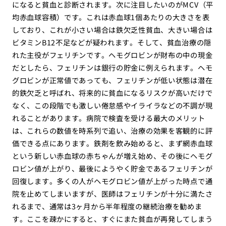
になると貧血と診断されます。次に注目したいのがMCV（平
均赤血球容積）です。これは赤血球1個あたりの大きさを表
しており、これが小さい場合は鉄欠乏性貧血、大きい場合は
ビタミンB12不足などが疑われます。そして、貧血治療の隠
れた主役がフェリチンです。ヘモグロビンが財布の中の現金
だとしたら、フェリチンは銀行の貯金に例えられます。ヘモ
グロビンが正常値であっても、フェリチンが低い状態は潜在
的鉄欠乏と呼ばれ、将来的に貧血になるリスクが高いだけで
なく、この段階でも激しい倦怠感やイライラなどの不調が現
れることがあります。病院で検査を受ける最大のメリット
は、これらの数値を時系列で追い、治療の効果を客観的に評
価できる点にあります。鉄剤を飲み始めると、まず網赤血球
という新しい赤血球の赤ちゃんが増え始め、その後にヘモグ
ロビン値が上がり、最後にようやく貯金であるフェリチンが
回復します。多くの人がヘモグロビン値が上がった時点で通
院を止めてしまいますが、医師はフェリチンが十分に満たさ
れるまで、通常は3ヶ月から半年程度の継続治療を勧めま
す。ここを疎かにすると、すぐにまた貧血が再発してしまう