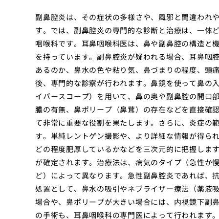
副鼻腔炎は、その症状の多様さや、風邪と間違われ
す。では、副鼻腔炎の専門的な診断と治療は、一体
咽喉科です。耳鼻咽喉科医は、鼻や副鼻腔の構造と
を持っています。副鼻腔炎が疑われる場合、耳鼻咽
あるのか、鼻水の色や粘り気、鼻づまりの程度、頭
後、専門的な診察が行われます。鼻鏡を使って鼻の
イバースコープ）を用いて、鼻の奥や副鼻腔の開口
膿の有無、鼻ポリープ（鼻茸）の存在などを直接確
て非常に重要な役割を果たします。さらに、炎症の
す。単純レントゲン撮影や、より詳細な情報が得られ
どの程度肥厚しているかなどを三次元的に把握しま
が確定されます。治療法は、病気のタイプ（急性か
ど）によって異なります。急性副鼻腔炎であれば、
処置として、鼻水の吸引やネブライザー療法（薬液
場合や、鼻ポリープが大きい場合には、内視鏡下副鼻
の手術も、耳鼻咽喉科の専門医によって行われます