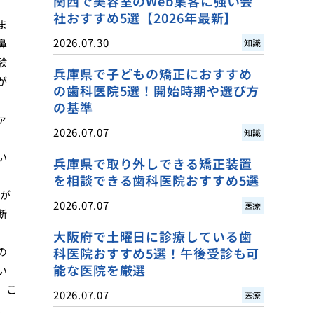
関西で美容室のWeb集客に強い会
社おすすめ5選【2026年最新】
ま
2026.07.30
鼻
知識
験
兵庫県で子どもの矯正におすすめ
が
の歯科医院5選！開始時期や選び方
の基準
ァ
2026.07.07
知識
、
い
兵庫県で取り外しできる矯正装置
を相談できる歯科医院おすすめ5選
が
2026.07.07
医療
断
大阪府で土曜日に診療している歯
の
科医院おすすめ5選！午後受診も可
能な医院を厳選
い
。こ
2026.07.07
医療
、