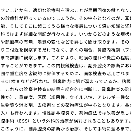
やすいことから、適切な診療科を選ぶことが早期回復の鍵となり
どの診療科が担っているのでしょうか。その中心となるのが、耳
機能、そしてそこに起こりうる様々な疾患について深い知識と経
腔科ではまず詳細な問診が行われます。いつからどのような症状
痛や顔面痛の有無、嗅覚の変化などを詳しく聞き取ります。その
入り口付近を観察するだけでなく、多くの場合、鼻腔内視鏡（フ
部まで詳細に観察します。これにより、粘膜の腫れや炎症の程度
認することができます。この内視鏡検査は、副鼻腔炎の診断にお
範囲や重症度を客観的に評価するために、画像検査も活用されま
るCT検査などが行われ、副鼻腔内に膿が溜まっているか、粘膜
す。これらの診察や検査の結果を総合的に判断し、副鼻腔炎の診
慢性か）、重症度、原因（細菌性、ウイルス性、アレルギー性な
抗生物質や消炎剤、去痰剤などの薬物療法が中心となります。鼻
吸入）も行われます。慢性副鼻腔炎で、薬物療法では改善が乏し
腔手術（ESS）という外科的治療が検討されることもあります
。このように、副鼻腔炎の診断から治療、そして手術に至るまで