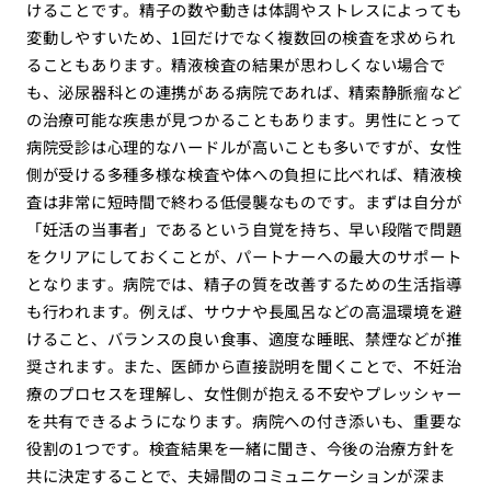
けることです。精子の数や動きは体調やストレスによっても
変動しやすいため、1回だけでなく複数回の検査を求められ
ることもあります。精液検査の結果が思わしくない場合で
も、泌尿器科との連携がある病院であれば、精索静脈瘤など
の治療可能な疾患が見つかることもあります。男性にとって
病院受診は心理的なハードルが高いことも多いですが、女性
側が受ける多種多様な検査や体への負担に比べれば、精液検
査は非常に短時間で終わる低侵襲なものです。まずは自分が
「妊活の当事者」であるという自覚を持ち、早い段階で問題
をクリアにしておくことが、パートナーへの最大のサポート
となります。病院では、精子の質を改善するための生活指導
も行われます。例えば、サウナや長風呂などの高温環境を避
けること、バランスの良い食事、適度な睡眠、禁煙などが推
奨されます。また、医師から直接説明を聞くことで、不妊治
療のプロセスを理解し、女性側が抱える不安やプレッシャー
を共有できるようになります。病院への付き添いも、重要な
役割の1つです。検査結果を一緒に聞き、今後の治療方針を
共に決定することで、夫婦間のコミュニケーションが深ま