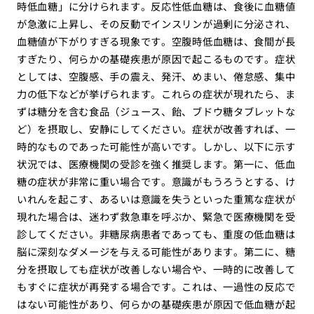
時低血糖」に分けられます。反応性低血糖は、食後に血糖値
が急激に上昇し、その反動でインスリンが過剰に分泌され、
血糖値が下がりすぎる現象です。空腹時低血糖は、食間が長
すぎたり、何らかの基礎疾患が原因で起こるものです。症状
としては、空腹感、手の震え、発汗、めまい、倦怠感、集中
力の低下などが挙げられます。これらの症状が現れたら、ま
ずは糖分を含む食品（ジュース、飴、ブドウ糖タブレットな
ど）を摂取し、安静にしてください。症状が改善すれば、一
時的なものであった可能性が高いです。しかし、以下に示す
状況では、医療機関の受診を強く推奨します。第一に、低血
糖の症状が非常に重い場合です。意識がもうろうとする、け
いれんを起こす、あるいは意識を失うといった重篤な症状が
現れた場合は、迷わず救急車を呼ぶか、緊急で医療機関を受
診してください。非糖尿病患者であっても、重度の低血糖は
脳に深刻なダメージを与える可能性があります。第二に、糖
分を摂取しても症状が改善しない場合や、一時的に改善して
もすぐに症状が再発する場合です。これは、一過性の反応で
はない可能性があり、何らかの基礎疾患が原因で低血糖が起