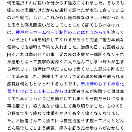
何を選択すれば良いか分からず途方にくれました。そもそも
痛いのは表面だけだから皮膚科で調べたが本当に合っている
のかも疑問。しかしこれがもし癌の様な恐ろしい病だったら
と思うと例え間違いだとしてもとにかく診てもらわなけれ
ば、
神戸ならホームページ制作のことはどうからでも
違って
いたら正しい科を紹介してくれるだろうと完全に他力本願な
気持ちで皮膚科の予約を入れました。治療の日、お医者さん
曰くこれは魚の目との事。足の裏の皮膚が一部固くなりそれ
が楔形となって皮膚の奥深くに入り込んでしまい痛みが生ず
る病気です。治療は早期だったので固くなった部分を削るだ
けで済みました。医療用カミソリで足の裏の皮膚を削られる
感覚は何ともヒヤヒヤするものです。
新川崎のおすすめ消化
器内科はどうしてもここからは
お医者さんが失敗する事は無
くても私がうっかり足を動かしてしまったら血だらけになる
事必至です。極力見ない様にして乗り切りました。ものの5
分程度で削り終わり体重をかけても全く痛くなくなりまし
た。お医者さん曰く魚の目は自然治癒せず放っておくとどん
どん悪化してしまう病気、痛みを庇うため歩き方がおかしく