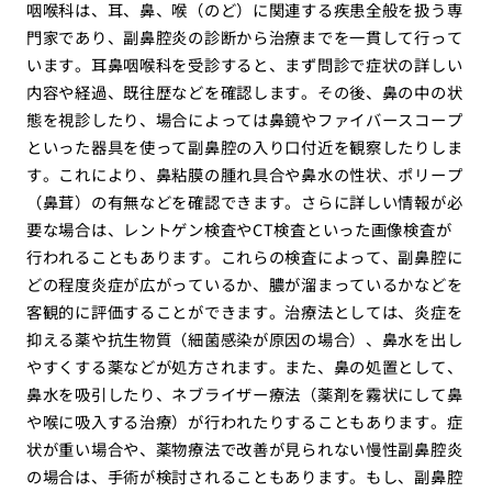
咽喉科は、耳、鼻、喉（のど）に関連する疾患全般を扱う専
門家であり、副鼻腔炎の診断から治療までを一貫して行って
います。耳鼻咽喉科を受診すると、まず問診で症状の詳しい
内容や経過、既往歴などを確認します。その後、鼻の中の状
態を視診したり、場合によっては鼻鏡やファイバースコープ
といった器具を使って副鼻腔の入り口付近を観察したりしま
す。これにより、鼻粘膜の腫れ具合や鼻水の性状、ポリープ
（鼻茸）の有無などを確認できます。さらに詳しい情報が必
要な場合は、レントゲン検査やCT検査といった画像検査が
行われることもあります。これらの検査によって、副鼻腔に
どの程度炎症が広がっているか、膿が溜まっているかなどを
客観的に評価することができます。治療法としては、炎症を
抑える薬や抗生物質（細菌感染が原因の場合）、鼻水を出し
やすくする薬などが処方されます。また、鼻の処置として、
鼻水を吸引したり、ネブライザー療法（薬剤を霧状にして鼻
や喉に吸入する治療）が行われたりすることもあります。症
状が重い場合や、薬物療法で改善が見られない慢性副鼻腔炎
の場合は、手術が検討されることもあります。もし、副鼻腔