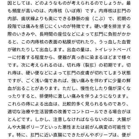
因としては、どのようなものが考えられるのでしょうか。最
も頻度が高いのは、内痔核（いぼ痔）です。内痔核は肛門の
内部、歯状線よりも奥にできる静脈の瘤（こぶ）で、初期の
段階では痛みを感じにくいのが特徴です。硬い便を排泄する
際のいきみや、長時間の座位などによって肛門に負担がかか
ると、この内痔核の表面の粘膜が切れたり、うっ血した血管
が破れたりして出血します。出血の量は、トイレットペーパ
ーに付着する程度から、便器が真っ赤に染まるほどまで様々
です。次に考えられるのは、切れ痔（裂肛）の初期です。切
れ痔は、硬い便などによって肛門の皮膚が切れてしまう状態
ですが、ごく浅い傷であれば、強い痛みを伴わずに少量の鮮
血が出ることがあります。ただし、慢性化したり傷が深くな
ったりすると、排便時に激しい痛みを伴うようになります。
これらの痔による出血は、比較的多く見られるものであり、
適切な治療や生活習慣の改善でコントロールできる場合がほ
とんどです。しかし、注意しなければならないのは、大腸が
んや大腸ポリープといった悪性または前がん病変の可能性で
す。特に、肛門に近い直腸にできたがんやポリープは、便が